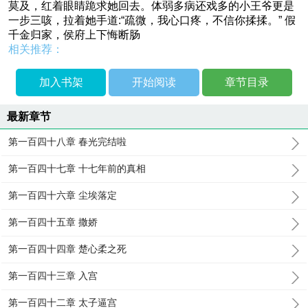
莫及，红着眼睛跪求她回去。体弱多病还戏多的小王爷更是
一步三咳，拉着她手道:“疏微，我心口疼，不信你揉揉。” 假
千金归家，侯府上下悔断肠
相关推荐：
加入书架
开始阅读
章节目录
最新章节
第一百四十八章 春光完结啦
第一百四十七章 十七年前的真相
第一百四十六章 尘埃落定
第一百四十五章 撒娇
第一百四十四章 楚心柔之死
第一百四十三章 入宫
第一百四十二章 太子逼宫