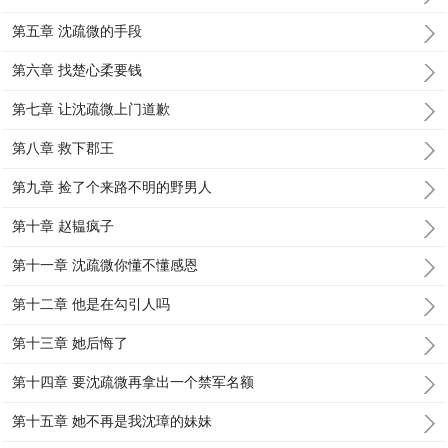
第五章 沈疏微的手段
第六章 找楚心柔要钱
第七章 让沈疏微上门道歉
第八章 救下郡王
第九章 捡了个来路不明的野男人
第十章 赵韫疯子
第十一章 沈疏微你懂不懂感恩
第十二章 他是在勾引人吗
第十三章 她后悔了
第十四章 要沈疏微再拿出一个禁军名额
第十五章 她不再是我沈璋的妹妹