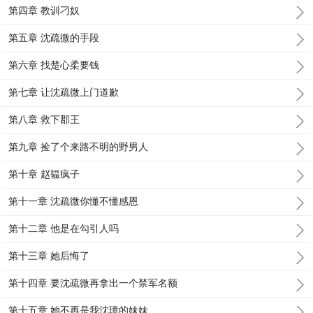
第四章 教训刁奴
第五章 沈疏微的手段
第六章 找楚心柔要钱
第七章 让沈疏微上门道歉
第八章 救下郡王
第九章 捡了个来路不明的野男人
第十章 赵韫疯子
第十一章 沈疏微你懂不懂感恩
第十二章 他是在勾引人吗
第十三章 她后悔了
第十四章 要沈疏微再拿出一个禁军名额
第十五章 她不再是我沈璋的妹妹