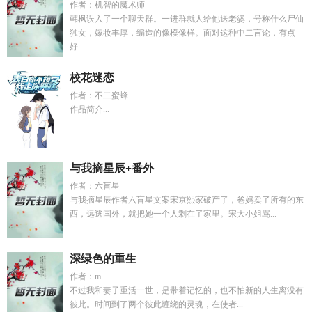
作者：机智的魔术师
韩枫误入了一个聊天群。一进群就人给他送老婆，号称什么尸仙
独女，嫁妆丰厚，编造的像模像样。面对这种中二言论，有点
好...
校花迷恋
作者：不二蜜蜂
作品简介...
与我摘星辰+番外
作者：六盲星
与我摘星辰作者六盲星文案宋京熙家破产了，爸妈卖了所有的东
西，远逃国外，就把她一个人剩在了家里。宋大小姐骂...
深绿色的重生
作者：m
不过我和妻子重活一世，是带着记忆的，也不怕新的人生离没有
彼此。时间到了两个彼此缠绕的灵魂，在使者...