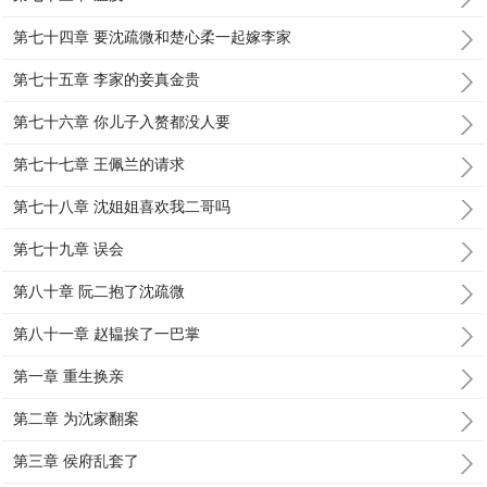
第七十四章 要沈疏微和楚心柔一起嫁李家
第七十五章 李家的妾真金贵
第七十六章 你儿子入赘都没人要
第七十七章 王佩兰的请求
第七十八章 沈姐姐喜欢我二哥吗
第七十九章 误会
第八十章 阮二抱了沈疏微
第八十一章 赵韫挨了一巴掌
第一章 重生换亲
第二章 为沈家翻案
第三章 侯府乱套了