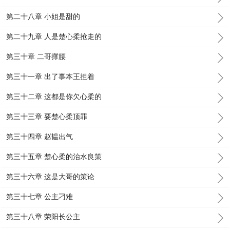
第二十八章 小姐是甜的
第二十九章 人是楚心柔抢走的
第三十章 二哥撑腰
第三十一章 出了事本王担着
第三十二章 这都是你欠心柔的
第三十三章 要楚心柔顶罪
第三十四章 赵韫出气
第三十五章 楚心柔的治水良策
第三十六章 这是大哥的策论
第三十七章 公主刁难
第三十八章 荣阳长公主