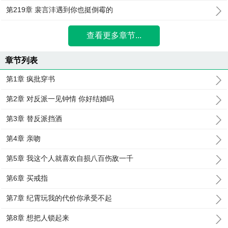
第219章 裴言沣遇到你也挺倒霉的
查看更多章节...
章节列表
第1章 疯批穿书
第2章 对反派一见钟情 你好结婚吗
第3章 替反派挡酒
第4章 亲吻
第5章 我这个人就喜欢自损八百伤敌一千
第6章 买戒指
第7章 纪霄玩我的代价你承受不起
第8章 想把人锁起来