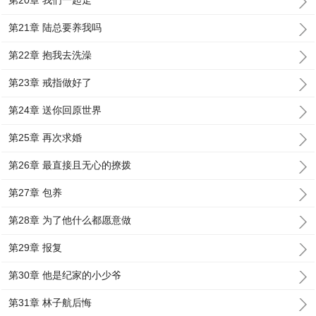
第20章 我们一起走
第21章 陆总要养我吗
第22章 抱我去洗澡
第23章 戒指做好了
第24章 送你回原世界
第25章 再次求婚
第26章 最直接且无心的撩拨
第27章 包养
第28章 为了他什么都愿意做
第29章 报复
第30章 他是纪家的小少爷
第31章 林子航后悔