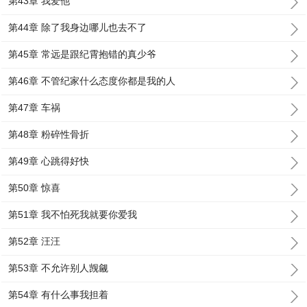
第43章 我爱他
第44章 除了我身边哪儿也去不了
第45章 常远是跟纪霄抱错的真少爷
第46章 不管纪家什么态度你都是我的人
第47章 车祸
第48章 粉碎性骨折
第49章 心跳得好快
第50章 惊喜
第51章 我不怕死我就要你爱我
第52章 汪汪
第53章 不允许别人觊觎
第54章 有什么事我担着