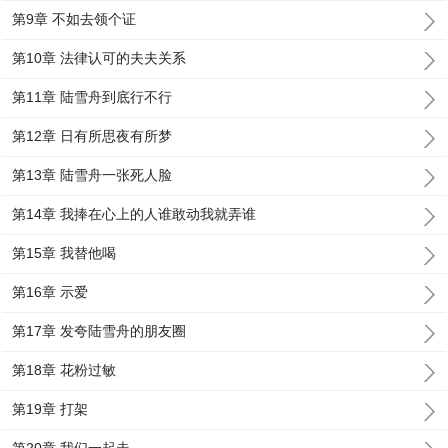
第9章 不如去领个证
第10章 法律认可的夫夫关系
第11章 陆雪舟到底行不行
第12章 日有所思夜有所梦
第13章 陆雪舟一张死人脸
第14章 我捧在心上的人谁敢动我就弄谁
第15章 我替他喝
第16章 示爱
第17章 发夸陆雪舟的朋友圈
第18章 花粉过敏
第19章 打架