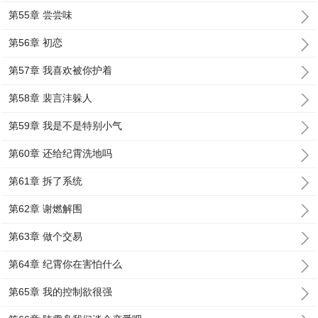
第55章 尝尝味
第56章 初恋
第57章 我喜欢被你护着
第58章 裴言沣躲人
第59章 我是不是特别小气
第60章 还给纪霄洗地吗
第61章 拆了系统
第62章 谢燃解围
第63章 做个交易
第64章 纪霄你在害怕什么
第65章 我的控制欲很强