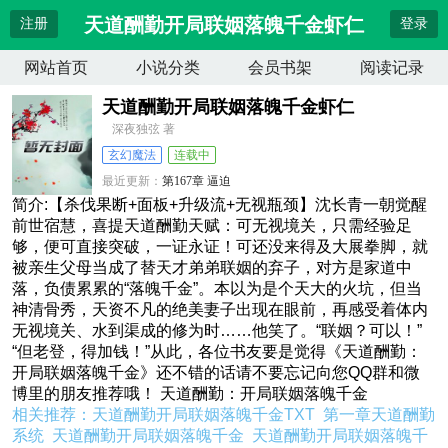
天道酬勤开局联姻落魄千金虾仁
注册
登录
网站首页
小说分类
会员书架
阅读记录
天道酬勤开局联姻落魄千金虾仁
深夜独弦 著
玄幻魔法
连载中
最近更新：
第167章 逼迫
更新时间：
2026-04-10 17:09:45
简介:【杀伐果断+面板+升级流+无视瓶颈】沈长青一朝觉醒
前世宿慧，喜提天道酬勤天赋：可无视境关，只需经验足
够，便可直接突破，一证永证！可还没来得及大展拳脚，就
被亲生父母当成了替天才弟弟联姻的弃子，对方是家道中
落，负债累累的“落魄千金”。本以为是个天大的火坑，但当
神清骨秀，天资不凡的绝美妻子出现在眼前，再感受着体内
无视境关、水到渠成的修为时……他笑了。“联姻？可以！”
“但老登，得加钱！”从此，各位书友要是觉得《天道酬勤：
开局联姻落魄千金》还不错的话请不要忘记向您QQ群和微
博里的朋友推荐哦！ 天道酬勤：开局联姻落魄千金
相关推荐：
天道酬勤开局联姻落魄千金TXT
第一章天道酬勤
系统
天道酬勤开局联姻落魄千金
天道酬勤开局联姻落魄千