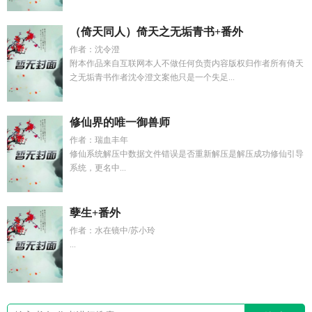
（倚天同人）倚天之无垢青书+番外
作者：沈令澄
附本作品来自互联网本人不做任何负责内容版权归作者所有倚天
之无垢青书作者沈令澄文案他只是一个失足...
修仙界的唯一御兽师
作者：瑞血丰年
修仙系统解压中数据文件错误是否重新解压是解压成功修仙引导
系统，更名中...
孽生+番外
作者：水在镜中/苏小玲
...