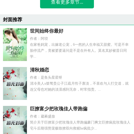
查看更多章节...
封面推荐
世间始终你最好
作者：阿琐
在家爸妈宠，出嫁老公宠，6一然的人生幸福又甜蜜。可是不幸
胎停流产，竟被婆婆逼问是不是在外有人。莫名其妙被昔日同
学...
清秋婚恋
作者：是鱼头星星呀
清冷美人x桀骜贵公子江疏月性子寡淡，不喜欢与人打交道，就
连父母也对她的淡漠感到无奈，时常指责。...
巨撩富少把玫瑰佳人带跑偏
作者：葳蕤盛放
简介关于巨撩富少把玫瑰佳人带跑偏豪门爽文巨撩疯批玫瑰佳人
宅斗后期强势宠极致撩双向救赎he疯批少...