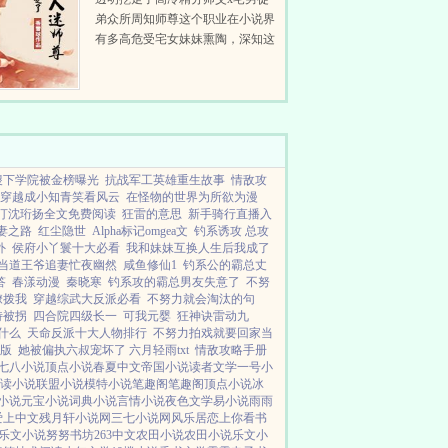
弟众所周知师尊这个职业在小说界
有多高危受宅女妹妹熏陶，深知这
点的宅男程锋机缘巧合之下就拜了
这么一位标准师尊为师。长相俊
俏，气质清冷，门下几个弟子几乎
个个孝心变质...
稷下学院被金榜曝光
抗战军工英雄重生故事
情敌攻
穿越成小知青笑看风云
在怪物的世界为所欲为漫
汀沈珩扬全文免费阅读
狂雷的意思
新手骑行直播入
妻之路
红尘隐世
Alpha标记omgea文
钓系诱攻 总攻
外
侯府小丫鬟十大必看
我和妹妹互换人生后我成了
当道王爷追妻忙夜幽然
咸鱼修仙1
钓系公的霸总丈
答
春漾动漫
秦晓寒
钓系攻的霸总男友失意了
不努
撩拨我
穿越综武大反派必看
不努力就会淘汰的句
特被拐
四合院四级长一
可我元婴
狂神诀雷动九
什么
天命反派十大人物排行
不努力拍戏就要回家当
整版
她被偏执六叔宠坏了 六月轻雨txt
情敌攻略手册
七八小说
顶点小说
春夏中文
帝国小说
读者文学
一号小
读小说
联盟小说
模特小说
笔趣阁
笔趣阁
顶点小说
冰
小说
元宝小说
词典小说
言情小说
夜色文学
易小说
雨雨
爱上中文
残月轩小说网
三七小说网
风乐居
恋上你看书
乐文小说
努努书坊
263中文
农田小说
农田小说
乐文小