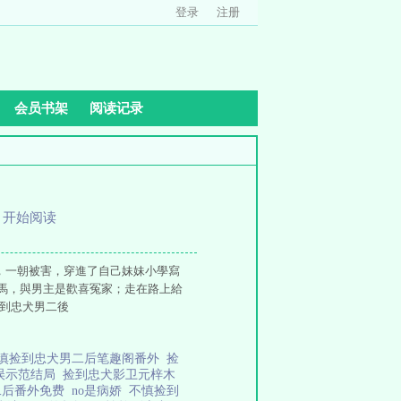
登录
注册
会员书架
阅读记录
、
开始阅读
，一朝被害，穿進了自己妹妹小學寫
馬，與男主是歡喜冤家；走在路上給
撿到忠犬男二後
慎捡到忠犬男二后笔趣阁番外
捡
误示范结局
捡到忠犬影卫元梓木
二后番外免费
no是病娇
不慎捡到