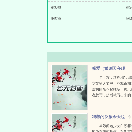
第93頁
第9
第97頁
第9
赌爱（武则天在现
代）+番外
年下攻，过程NP，结
宠文望天文中一些城市和
虚构的经不起推敲，奏只
者想写，然后就写出来的
当一代女皇重生穿越，从
的路人甲，到受人敬畏，
的首相商界神话，天王巨
我养的反派今天也
王...
很乖
星际问题少女白苏罪
因为有研究价值，科学家