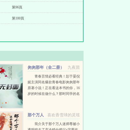
第96頁
第100頁
匆匆那年（全二册）
九夜茴
青春言情必看经典！彭于晏倪
妮主演同名爆款青春电影匆匆那年
原著小说！正在看这本书的你，16
岁的时候在做什么？那时同学的名
字还能一字不差地念出来吗？有喜
欢的人吗？那个人现在还有联系
么？是否还...
那个万人
喜欢香雪球的灵瑶
迷师尊被小透明挖走了
简介关于那个万人迷师尊被小
透明挖走了高冷精分师父x宅男徒