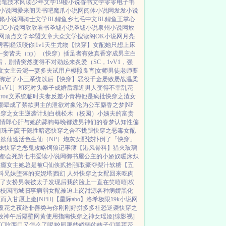
读笔
技术阅读
少年文学
19楼小说
香书文学
零零电子书
Z小说网
爱来阁
天书吧
魔爪小说网
阅体小说网
发发小说
籁小说网
骑士文学
BL鲤鱼乡
七毛中文
BL鲤鱼王
掌心
UC小说网
欣欣看书
圣墟小说
圣墟小说
泉州小说网
放
网
顶点文学
华盟文章
大众文学
搜读阁
OK小说网
月亮
房客|糙汉
咬你|1v1
天生尤物【快穿】
女配她只想上床
一妾皆夫（np）
（快穿）插足者
有效真香
穿成男主白
后，剧情突然变得不对劲起来
炙爱（SC，1vV1，强
u文女主
云泥
一妻多夫试用户
樱照良宵|女师男徒
老师要
绑定了小三系统以后【快穿】
恶役千金屡败屡战
温柔
vV1］
和死对头奉子成婚后
靠近男人变得不幸
乱花
rou文系统
临时夫妻
反差小青梅
他是疯批
快穿之渣女
潮晕
成了禁欲男主的泄欲对象
沦为公车
麝香之梦|NP
快穿之女主逆袭计划
白桃松木（校园）
小姨夫的富贵
情郎
心肝与她的舔狗
每晚都进男神们的春梦
认知性偏
目珠子|高干
隐性暗恋
快穿之合不拢腿
快穿之恶毒女配
欲欲仙途
活色生仙（NP）
炮灰女配被扑倒了「快穿」
妹
快穿之恶鬼攻略
饲狼记事簿
【港风骨科】猎火
玻璃
都会死
第七书
爱读小说网
御书屋
公主的小娇奴
暖床
炽
上瘾
女主她总是被C|仙侠
贰拾|强取豪夺
梨汁软糖
【五
骨科兄妹
堕落的安妮塔|西幻 人外
快穿之女配回来吃肉
了
女扮男装被太子发现后
我的脸上一直在笑嘻嘻|权
|校园
南城旧事
病弱女配被迫上岗
甜源
各种病娇黑化
虚而入
甘愿上瘾[NPH]
【星际abo】洛希极限
19k小说网
覆花之夜
绝非善类
与你刚刚好
拼多多社恐逆袭
快穿之
牧神午后
隔壁网黄使用指南
快穿之神女瑶姬
[综影视]
C
吃两口又怎么了呢|校园
那些娇弱的婊子们
黑莲花