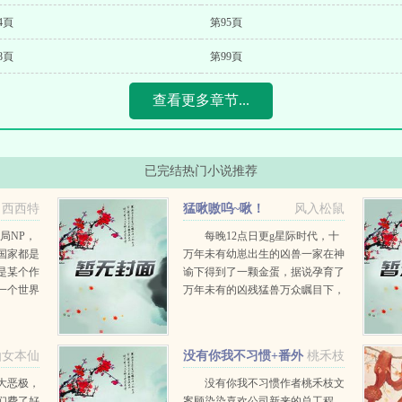
4頁
第95頁
8頁
第99頁
查看更多章节...
已完结热门小说推荐
西西特
猛啾嗷呜~啾！
风入松鼠
局NP，
每晚12点日更g星际时代，十
国家都是
万年未有幼崽出生的凶兽一家在神
是某个作
谕下得到了一颗金蛋，据说孕育了
一个世界
万年未有的凶残猛兽万众瞩目下，
默默无闻
蛋壳裂开的下一秒，却探出了一双
执掌大权
毛茸茸小翅膀，顶着蛋壳的肥啾跟
星，黑道
一家子反派大佬...
仙女本仙
没有你我不习惯+番外
桃禾枝
大恶极，
没有你我不习惯作者桃禾枝文
们费了好
案顾染染喜欢公司新来的总工程