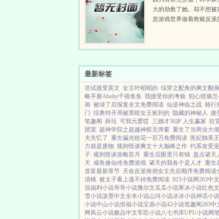
大的劲救了她。却不想被
息游戏世界做着救赎反派
当白苏知道自己即将接触
一些黑化，病娇，偏执，
病的反派时，内心行走了
马。谁曾像这些凶残的小..
最新标签
尝试接受英文
女主叶昭昭的
综穿之配角的爽文翻
略手册Aboby千禧鱼鱼
我接受你的考验
犯心绞痛怎
画
被绿了后报复全文免费阅读
仙逆神临之战
骑行
门
综奥特开局被黑暗女王捡到的
隐藏的神秘人
接
笔趣阁
薛珏
可我元婴哎
三婚才30岁 人生赢家
狂
团宠
超神学院之超越神权无弹窗
重生了当商业大
夫失忆了
重生骗光校花一百万免费阅读
医妃独美
力就是废物
规则怪谈爽文十大巅峰之作
钓系攻受
子
规则怪谈攻略苏月
重生后眼里只有钱
盘点诸天
天
咸鱼修仙传免费游戏
诸天的我各个是人才
重生
首富最新章节
天命反派推倒女主先后顺序免费阅读
清桃
被太子看上逃不掉免费阅读
023小说网
263中
说
福利小说
哥哥小说
雅尔文
瓜瓜小说
寒冰小说
红色
雪小说
泼墨中文
全本小说
山河小说
冰冰小说
神话小
小说
中山小说
倍福小说
宝鼎小说
42小说
笔趣阁
263中
网
风云小说
极品中文
车臣小说
八七书库
UPU小说网