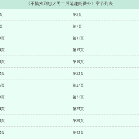
《不慎捡到忠犬男二后笔趣阁番外》章节列表
頁
第3頁
頁
第7頁
0頁
第11頁
4頁
第15頁
8頁
第19頁
2頁
第23頁
6頁
第27頁
0頁
第31頁
4頁
第35頁
8頁
第39頁
2頁
第43頁