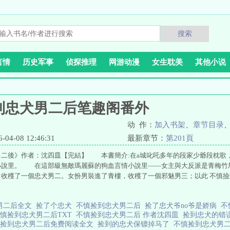
搜索
言情
历史军事
侦探推理
网游动漫
女生耽美
其他小说
到忠犬男二后笔趣阁番外
动 作：
加入书架
、
章节目录
4-08 12:46:31
最新章节：
第201頁
男二後》作者：沈四皿【完結】 本書簡介:在a城叱吒多年的段家少爺段枕歌
小說里。 在這部級無敵瑪麗蘇的狗血言情小說里——女主與大反派是青梅竹
，收穫了一個忠犬男二。女扮男裝進了青樓，收穫了一個邪魅男三；以此 不慎
男二后全文
捡了个忠犬
不慎捡到忠犬男二后
捡了忠犬爷no爷是娇病
不
慎捡到忠犬男二后TXT
不慎捡到忠犬男二后 作者沈四皿
捡到忠犬的错
慎捡到忠犬男二后免费阅读全文
捡到的忠犬保镖掉马了
不慎捡到忠犬男