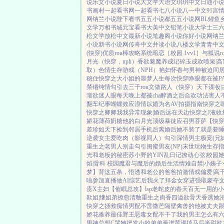
说
乐文小说
夏日小说
大文学
大语文
琪琪中文
日通小
书画村
一起看书网
一起看书
七八小说
八一中文
91言
网
纳兰小说
陛下看书
五五小说都
五五小说网
BL鲤鱼
文学
万相书城
元宝看书
大美中文
铅笔小说
大学士
三
松文学
放松中文
最新小说
笔趣阁小说
你好小说网
纳
小说
新书小说网
传奇中文
并读小说
八楼文学
青青中
(快穿)
优质rou棒攻略系统
暗恋［校园 1vv1］
与狐说
月光（快穿，nph）
香欲
魅魔养成记
碎玉成欢
喷泉|高
取）
色情生存游戏（NPH）
艳妇怀春
与男神被迫同
稳住
快穿之大小姐的噩梦人生
每次快穿睁眼都在被P
禁锢
纯情勾引
去三千rou文做路人（快穿）
天下谋妆|
渐欲迷人眼
每天晚上都被cha
醉酒之后
合欢功法害人
翻车纪事
蝴蝶效应
浪情
以婚为名
AV拍摄指南
快穿之
快穿之卿卿我我
异常现象|婚后
远在天边
快穿之J液收
娇花
薄荷奶糖
他的白月光
顶级暴徒
应召男菩萨
【快
差
珍如天下
捡到邻居手机后
离婚后她不装了
就是要
逆袭
女主爱吃肉
（影视同人）勾引深情男主
极宠(兄
重生之老男人别走
勾引闺蜜男友(NP)
末世玩物生存
光
和老板的秘密
苏小野的YIN乱日记
撩动心弦|校园
焰|骨科 校园
魔君与魔后的婚后生活
情难自禁|小姨子
梦】背这五条，悟透
和老公的爸爸拍激情戏
偏爱|高
啦
参加直播做AI综艺后我火了
拜金女穿进强取豪夺
贵X主妇
【催眠总攻】lsp老蛇皮的春天
百无一用的小
欺姐|继姐弟
撩愈
清釉
重生之肉香四溢
欲骨天香
诱她
快穿之拯救痴情男配
不啻微芒
隔壁禽兽的他
被丈夫
娇花难养
最佳野王
恶毒女配不干了
我的男主怎么有
男神总想C哭她
把发小的弟弟画进黄漫掉马后
半甜欲