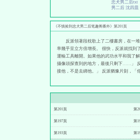
忠犬男二后tx
男二后 沈四
《不慎捡到忠犬男二后笔趣阁番外》第201頁
反派領著段枕歌上了二樓書房，在一堆
率幾乎呈立方倍增長。 很快，反派就找到
運輸工具離開。如果他的武功水平和我了解
攝像頭探查到的地方，最後只剩下……」 
接他，不是去綁他。」 反派猶豫片刻，「你確
第201頁
第2
第197頁
第1
第193頁
第1