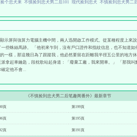
t
捡个忠犬来
不慎捡到忠犬男二后101
现代捡到忠犬
不慎捡到忠犬男二后
皿
顯示屏與強算力電腦主機中間，兩人迅開啟工作模式。從某種程度上來說
了一些蛛絲馬跡。 「他初來乍到，沒有戶口證件和指紋信息，也不知道如
的一樣，那這幾日為了跟蹤我，他必然要留在距離我半徑五公里的地方休
反派拿起車鑰匙，段枕歌站起身道：「廢棄工廠，我來開車。」 「那我叫
定他不會...
《不慎捡到忠犬男二后笔趣阁番外》最新章节
00頁
第199頁
96頁
第195頁
92頁
第191頁