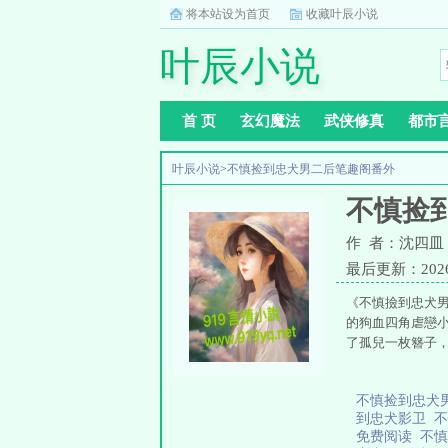
将本站设为首页
收藏叶辰小说
叶辰小说
首 页
玄幻魔法
武侠修真
都市
叶辰小说
>
不慎捡到忠犬男二后笔趣阁番外
不慎捡
作 者：沈四皿
最后更新：2026-0
《不慎撿到忠犬
的狗血四角虐戀
了孤兒一枚簪子
不慎捡到忠犬
到忠犬影卫
不
免费阅读
不