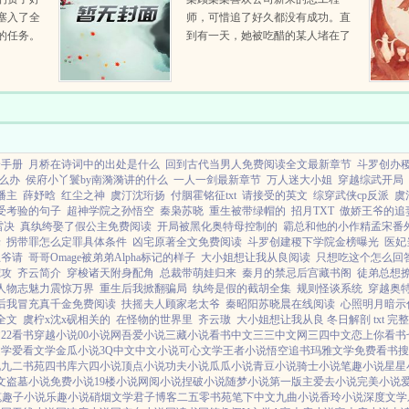
塞入了全
师，可惜追了好久都没有成功。直
的任务。
到有一天，她被吃醋的某人堵在了
的，都是
墙角，得知了一个爆炸性的消息。
统统都有
什么？我是你的前女友？嗯。你为
一万匹
什么要甩了我？！她不假思索地质
.
问。看着林...
身手册
月桥在诗词中的出处是什么
回到古代当男人免费阅读全文最新章节
斗罗创办
么办
侯府小丫鬟by南漪漪讲的什么
一人一剑最新章节
万人迷大小姐
穿越综武开局
播主
薛妤晗
红尘之神
虞汀沈珩扬
付胭霍铭征txt
请接受的英文
综穿武侠cp反派
虞
受考验的句子
超神学院之孙悟空
秦枭苏晓
重生被带绿帽的
招月TXT
傲娇王爷的追
雷决
真纨绔娶了假公主免费阅读
开局被黑化奥特母控制的
霸总和他的小作精孟宋番
佬
拐带罪怎么定罪具体条件
凶宅原著全文免费阅读
斗罗创建稷下学院金榜曝光
医妃
王爷请
哥哥Omage被弟弟Alpha标记的样子
大小姐想让我从良阅读
只想吃这个怎么回
宠攻
齐云简介
穿梭诸天附身配角
总裁带萌娃归来
秦月的禁忌后宫藏书阁
徒弟总想
人物志魅力震惊万界
重生后我掀翻骗局
纨绔是假的截胡全集
规则怪谈系统
穿越奥
后我冒充真千金免费阅读
扶摇夫人顾家老太爷
秦昭阳苏晓晨在线阅读
心照明月暗示
全文
虞柠x沈x砚相关的
在怪物的世界里
齐云璈
大小姐想让我从良 冬日解剖 txt 完
文
22看书
穿越小说
00小说网
吾爱小说
三藏小说
看书中文
三三中文网
三四中文
恋上你看书
文学
爱看文学
金瓜小说
3Q中文
中文小说
可心文学
王者小说
悟空追书
玛雅文学
免费看书
搜
说
九二书苑
四书库
六四小说
顶点小说
功夫小说
瓜瓜小说
青豆小说
骑士小说
笔趣小说
星星
文
盗墓小说
免费小说
19楼小说
网阅小说
捏破小说
随梦小说
第一版主
爱去小说
完美小说
笔趣子小说
乐趣小说
硝烟文学
君子博客
二五零书苑
笔下中文
九曲小说
香玲小说
深度文学