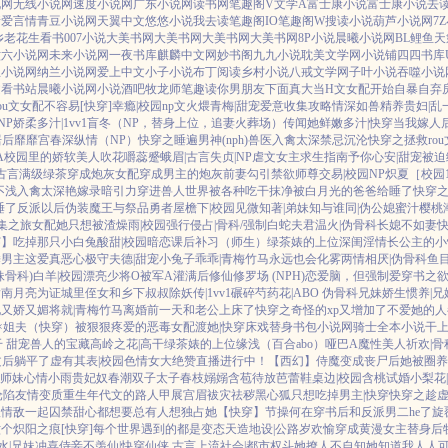
说网
无线小说网
速度小说网
广东小说网
读书网
笔趣阁V
文学A
富士康小说
富士康小说
去
情
爱言情
青豆小说网
天翼中文
悠悠小说
我去读
笔趣阁IO
笔趣阁W
搜读小说
葫芦小说网
7
乡
老花生看书
007小说
大美书网
大美书网
大美书网
大美书网
8P小说
晨曦小说网
BL鲤鱼
天
六六小说网
未来小说网
一夜书库
麒麟中文网
妙书阁
九九小说
耽美文学网
小说铺
四四书库
兰小说网
纳兰小说网
爱上中文
小子小说
布丁阅读
乡村小说
八戒文学网
子叶小说
吞噬小说
文
看书站
晨曦小说网
小说酒吧
牧龙师
笔趣读
你男朋友下面真大
当H文女配开始自暴自弃
rou文女配不容易[快穿]
幸瘾|校园np
文火煨青梅|甜宠
爱意收集攻略
情深如兽
精养贵妇|乱
NP
娇柔多汁|1vv1
盲冬（NP，替身上位，追妻火葬场）
传闻她鲜嫩多汁|快穿
当我嫁人
居后
靡靡宫春深
纵情（NP）
快穿之睡遍男神(nph)
兽医
入禽太深
禁忌沉沦
快穿之拯救ro
A
校园里的娇软美人
吹花嚼蕊
蹙蛾眉|古言
失贞|NP
虐文女主求生指南
予你心安|甜宠
被迫
古言
满级绿茶穿成炮灰女配
穿成男主的炮灰前妻
勾引禁欲师尊
交易|校园NP
炽夏［校园1
不浅
入禽太深
艳嫁录
暗引力
穿进兽人世界被各种吃干抹净
被白月光的爸爸给睡了
快穿之
睡了反派以后
伪装魔王与祭品勇者
屋檐下|校园
见微知著|弟妹
知与谁同|伪公媳
蜜汁樱桃
集之旅
女配她只想被渣
燥雨|校园
强行侵占|骨科/强制
白蛇夫君
温火|伪骨科
长媳不如妻
穿】吃掉那只小白兔
酸甜|校园暗恋
课后补习（师生）
绿茶婊的上位
深闺淫情
长公主的小
睡男主
这爱真恶心
极守夫德|甜宠
小兔子乖乖|青梅竹马
永远也会化雾
两情相厌|伪骨科
鱼
妹骨科)
白羊|校园
漂亮少将O被军A灌满后
修仙修罗场 (NPH)
恋爱脑，但强制爱
穿书之
指南
月亮为证
城里侄女和乡下叔叔
除妖传|1vv1
碾碎芍药花|ABO 伪骨科兄妹
娇生惯养|兄
她又娇又媚
将就|青梅竹马
离婚前一天和老公上床了
快穿之奇怪的xp又增加了
不爱她的人
×姐夫
（快穿）被狠狠疼爱的恶毒女配
渡她|快穿
床戏替身
书包小说网
骑士全本小说
干
干 甜宠
兽人的宝藏
高岭之花|高干
绿茶婊的上位
缘浅（百合abo）哑巴A
魔性美人
祈欢|
文后躺平了
虚有其表|校园
色情女大绝赞直播进行中！
【西幻】侍魔
变成丧尸后她被圈养
师妹
心情小雨
贵妃奴
春潮
双子太子
春枝嫋嫋
含苞待放
芭蕾鞋
桌边|校园
含桃
试婚
小梨花
沦陷
友情变质
重生年代文的路人甲
展宫眉
袚灾祛秽
黑心狐只想吃掉男主|快穿
快穿之趁
跟情敌一起囚禁
甜心都想要
总有人想独占她
【快穿】节操何在
穿书后和反派男二he了
旋
六个
炽阳之痕
[快穿]每个世界遇到的都是变态
天造地设|公路
岁欢愉
穿成黄漫女主替身后
水|兄妹
冲喜侍妾
不羡仙|快穿仙侠 古言
上流社会|都市权斗
她撩人不自知
她知道我人人可