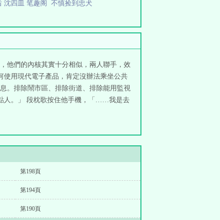
 沈四皿 笔趣阁
不慎捡到忠犬
，他們的內核其實十分相似，兩人聯手，效
何使用現代電子產品，肯定沒辦法乘坐公共
息。排除鬧市區、排除街道、排除能用監視
點人。」 段枕歌按住他手機，「……我是去
第198頁
第194頁
第190頁