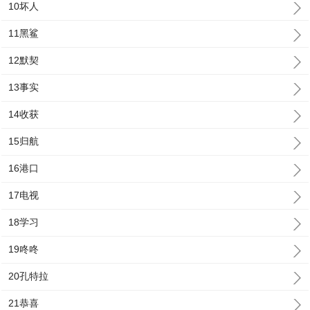
10坏人
11黑鲨
12默契
13事实
14收获
15归航
16港口
17电视
18学习
19咚咚
20孔特拉
21恭喜