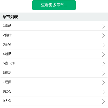
查看更多章节...
章节列表
1雷劫
2偷猎
3食物
4越狱
5古代海
6观测
7迂回
8误会
9人鱼