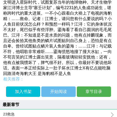
文明进入星际时代，试图复苏当年的地球物种。天才生物学
家江浔博士主导“塞壬计划”，编号2231的人鱼成功诞生，堪
称跨时代的重大进展。一不小心跟着白大褂上了电视的海豹
精：……救命。记者：江博士，请问您有什么要说的吗？小
人鱼目前状况怎么样？和预想一样吗？江浔：它的身体状况
不太好，尾巴似乎有些浮肿。鎏海看了看自己圆润的毛毛尾
巴。江浔：不知道是不是水质的问题，他有点掉麟现象，而
且还会捡拾其他鱼类的鳞片试图贴到自己身上，恐怕是有点
自卑。曾经试图贴点鳞片装人鱼的鎏海：……江浔：与记载
不符，他唱歌非常难听……鎏海愤怒地撞了撞大水缸，一向
不苟言笑的江博士露出笑意，隔着玻璃轻轻安抚他：还有，
他有点被我惯坏了，脾气很不好。所以，你最好不要说他坏
话。表面一本正经实际上一肚子坏水江博士X有亿点能吃脑
回路清奇海豹大王 是海豹精不是人鱼
相关推荐：
加入书架
开始阅读
章节目录
最新章节
23救急