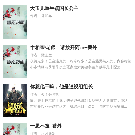
大玉儿重生镇国长公主
作者：君和亦
...
半相亲/老师，请放开阿sir+番外
作者：撒空空
夜路走多了是会遇鬼的。相亲相多了是会遇见熟人的。内容标签
都市情缘花季雨季欢喜冤家搜索关键字主角慕平凡┃配角...
你惹他干嘛，他是巡视组组长
作者：火了买飞机
简介关于你惹他干嘛，他是巡视组组长朝中无人莫做官，重活一
世的秦毅不是这样认为。机遇来自于谋划，时时为朝前铺路...
一思不挂+番外
作者：八月薇妮