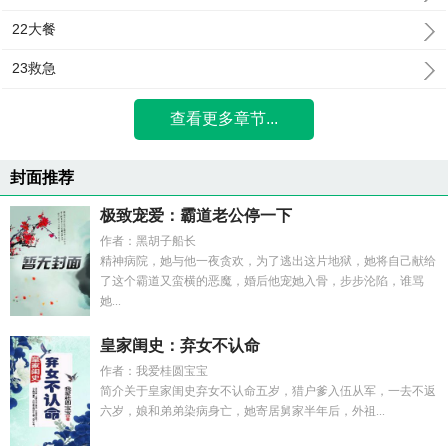
22大餐
23救急
查看更多章节...
封面推荐
极致宠爱：霸道老公停一下
作者：黑胡子船长
精神病院，她与他一夜贪欢，为了逃出这片地狱，她将自己献给
了这个霸道又蛮横的恶魔，婚后他宠她入骨，步步沦陷，谁骂
她...
皇家闺史：弃女不认命
作者：我爱桂圆宝宝
简介关于皇家闺史弃女不认命五岁，猎户爹入伍从军，一去不返
六岁，娘和弟弟染病身亡，她寄居舅家半年后，外祖...