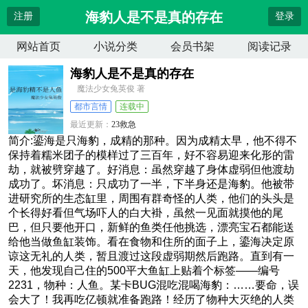
海豹人是不是真的存在
注册
登录
网站首页
小说分类
会员书架
阅读记录
海豹人是不是真的存在
魔法少女兔英俊 著
都市言情
连载中
最近更新：
23救急
更新时间：
2026-04-09 08:52:25
简介:鎏海是只海豹，成精的那种。因为成精太早，他不得不
保持着糯米团子的模样过了三百年，好不容易迎来化形的雷
劫，就被劈穿越了。好消息：虽然穿越了身体虚弱但他渡劫
成功了。坏消息：只成功了一半，下半身还是海豹。他被带
进研究所的生态缸里，周围有群奇怪的人类，他们的头头是
个长得好看但气场吓人的白大褂，虽然一见面就摸他的尾
巴，但只要他开口，新鲜的鱼类任他挑选，漂亮宝石都能送
给他当做鱼缸装饰。看在食物和住所的面子上，鎏海决定原
谅这无礼的人类，暂且渡过这段虚弱期然后跑路。直到有一
天，他发现自己住的500平大鱼缸上贴着个标签——编号
2231，物种：人鱼。某卡BUG混吃混喝海豹：……要命，误
会大了！我再吃亿顿就准备跑路！经历了物种大灭绝的人类