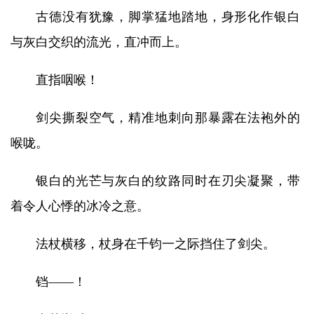
古德没有犹豫，脚掌猛地踏地，身形化作银白
与灰白交织的流光，直冲而上。
直指咽喉！
剑尖撕裂空气，精准地刺向那暴露在法袍外的
喉咙。
银白的光芒与灰白的纹路同时在刃尖凝聚，带
着令人心悸的冰冷之意。
法杖横移，杖身在千钧一之际挡住了剑尖。
铛——！