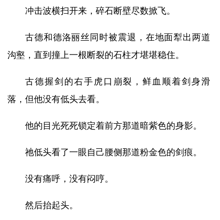
冲击波横扫开来，碎石断壁尽数掀飞。
古德和德洛丽丝同时被震退，在地面犁出两道
沟壑，直到撞上一根断裂的石柱才堪堪稳住。
古德握剑的右手虎口崩裂，鲜血顺着剑身滑
落，但他没有低头去看。
他的目光死死锁定着前方那道暗紫色的身影。
祂低头看了一眼自己腰侧那道粉金色的剑痕。
没有痛呼，没有闷哼。
然后抬起头。