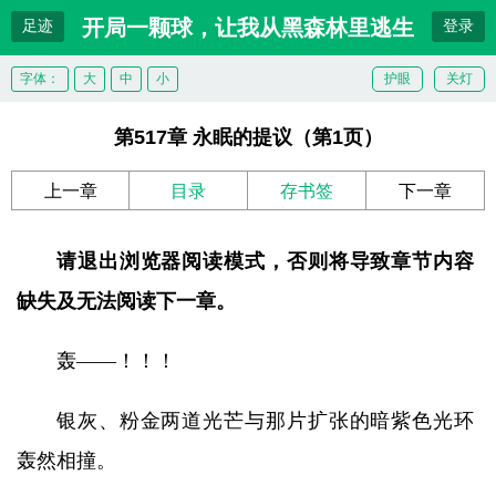
开局一颗球，让我从黑森林里逃生
足迹
登录
字体：
大
中
小
护眼
关灯
第517章 永眠的提议（第1页）
上一章
目录
存书签
下一章
请退出浏览器阅读模式，否则将导致章节内容
缺失及无法阅读下一章。
轰——！！！
银灰、粉金两道光芒与那片扩张的暗紫色光环
轰然相撞。