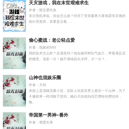
天灾游戏，我在末世艰难求生
作者：熊宝爱吃鱼
末日危机来临，你会怎么做？经历了变异极寒大雾地震等灾难的
徐白芜觉得，首要是活着。...
偷心蜜战：老公轻点爱
作者：我家的MM
我的技术怎么样？还满意吗？他在她耳畔吐气如兰，带着满足后
的惬意。顶多一分！她不满地扭头冷哼。才一分？...
山神也混娱乐圈
作者：天鸠
表面上是顶级流量小花，实际上却是世界上最后一个山神，为了
不像前辈一样消散于世间，她白天拍戏拍综艺攒粉丝攒信仰，
晚...
帝国第一男神+番外
作者：蜀墨生香
...