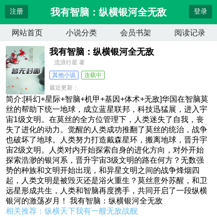
我有智脑：纵横银河全无敌
注册
登录
网站首页
小说分类
会员书架
阅读记录
我有智脑：纵横银河全无敌
流浪行星 著
其他小说
连载中
最近更新：
更新时间：
2026-04-10 13:21:14
简介:[科幻+星际+智脑+机甲+基因+体术+无敌]华国在智脑莫
丝的帮助下统一地球，成立蓝星联邦，科技迅猛展，进入宇
宙1级文明。在莫丝的全方位管理下，人类迷失了自我，丧
失了进化的动力。觉醒的人类成功推翻了莫丝的统治，战争
也破坏了地球。人类努力打造戴森星环，搬离地球，晋升宇
宙2级文明。人类对内开始探索自身的进化方向，对外开始
探索浩渺的银河系，晋升宇宙3级文明的路在何方？无数强
势的种族和文明开始出现，和异星文明之间的战争烽烟四
起，人类文明是被毁灭还是浴火重生？莫丝意外苏醒，和卫
远星形成共生，人类和智脑再度携手，共同开启了一段纵横
银河的激荡岁月！ 我有智脑：纵横银河全无敌
相关推荐：
纵横天下我有一艘无敌战舰